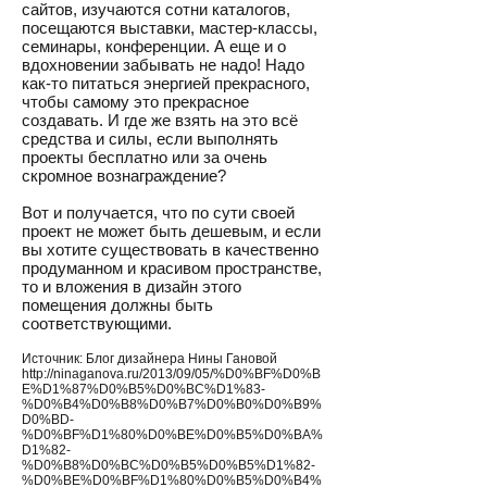
сайтов, изучаются сотни каталогов,
посещаются выставки, мастер-классы,
семинары, конференции. А еще и о
вдохновении забывать не надо! Надо
как-то питаться энергией прекрасного,
чтобы самому это прекрасное
создавать. И где же взять на это всё
средства и силы, если выполнять
проекты бесплатно или за очень
скромное вознаграждение?
Вот и получается, что по сути своей
проект не может быть дешевым, и если
вы хотите существовать в качественно
продуманном и красивом пространстве,
то и вложения в дизайн этого
помещения должны быть
соответствующими.
Источник: Блог дизайнера Нины Гановой
http://ninaganova.ru/2013/09/05/%D0%BF%D0%B
E%D1%87%D0%B5%D0%BC%D1%83-
%D0%B4%D0%B8%D0%B7%D0%B0%D0%B9%
D0%BD-
%D0%BF%D1%80%D0%BE%D0%B5%D0%BA%
D1%82-
%D0%B8%D0%BC%D0%B5%D0%B5%D1%82-
%D0%BE%D0%BF%D1%80%D0%B5%D0%B4%