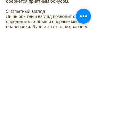
обернется приятным бонусом.
9. Опытный взгляд
Лишь опытный взгляд позволит сразу
определить слабые и спорные места
планировки. Лучше знать о них заранее
и извлечь максимум пользы из этой
информации.
10. Дом как история
Несмотря на то что жить здесь — вам, и
жизнь эта только ваша и ничья больше,
человек со стороны, имеющий нужный
опыт, всегда сможет рассказать о ней
чуть лучше, чуть подробнее, чуть
красочнее. Доверяясь декоратору,
делясь с ним своими воспоминаниями,
пожеланиями, вы вверяете интерьер в
руки опытного рассказчика, который
сделает все, чтобы герою этой истории
жить было максимально комфортно и
приятно.
Источник: статья на сайте
www.archimir.ru
.
http://www.archimir.ru/blog/interiors/3859.html