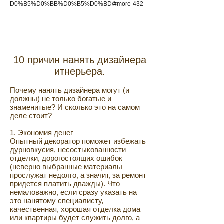
D0%B5%D0%BB%D0%B5%D0%BD/#more-432
10 причин нанять дизайнера
итнерьера.
Почему нанять дизайнера могут (и
должны) не только богатые и
знаменитые? И сколько это на самом
деле стоит?
1. Экономия денег
Опытный декоратор поможет избежать
дурновкусия, несостыкованности
отделки, дорогостоящих ошибок
(неверно выбранные материалы
прослужат недолго, а значит, за ремонт
придется платить дважды). Что
немаловажно, если сразу указать на
это нанятому специалисту,
качественная, хорошая отделка дома
или квартиры будет служить долго, а